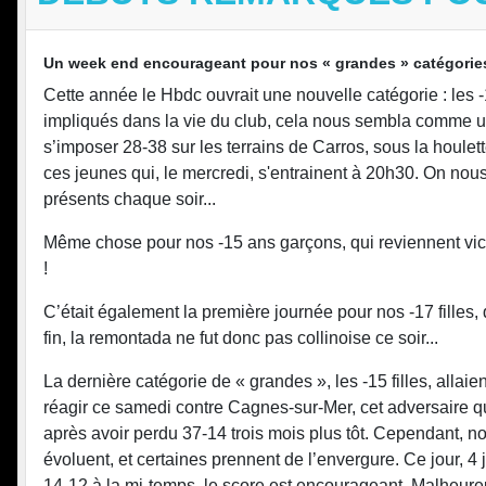
Un week end encourageant pour nos « grandes » catégorie
Cette année le Hbdc ouvrait une nouvelle catégorie : les 
impliqués dans la vie du club, cela nous sembla comme un
s’imposer 28-38 sur les terrains de Carros, sous la houle
ces jeunes qui, le mercredi, s'entrainent à 20h30. On nou
présents chaque soir...
Même chose pour nos -15 ans garçons, qui reviennent vict
!
C’était également la première journée pour nos -17 fille
fin, la remontada ne fut donc pas collinoise ce soir...
La dernière catégorie de « grandes », les -15 filles, allai
réagir ce samedi contre Cagnes-sur-Mer, cet adversaire q
après avoir perdu 37-14 trois mois plus tôt. Cependant, 
évoluent, et certaines prennent de l’envergure. Ce jour, 4
14-12 à la mi-temps, le score est encourageant. Malheureu