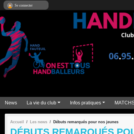
Panneau de gestion des cookies
Se connecter
News
La vie du club
Infos pratiques
MATCH
Accueil
Les news
Débuts remarqués pour nos jeunes
DÉBUTS REMARQUÉS POU