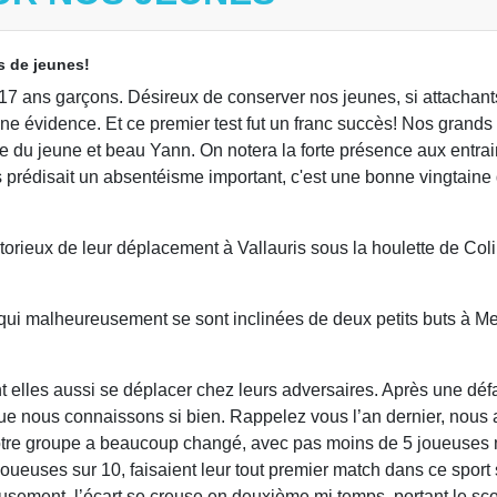
s de jeunes!
-17 ans garçons. Désireux de conserver nos jeunes, si attachant
e évidence. Et ce premier test fut un franc succès! Nos grands 
tte du jeune et beau Yann. On notera la forte présence aux entr
s prédisait un absentéisme important, c'est une bonne vingtaine 
orieux de leur déplacement à Vallauris sous la houlette de Coli
s, qui malheureusement se sont inclinées de deux petits buts à 
ent elles aussi se déplacer chez leurs adversaires. Après une défa
ue nous connaissons si bien. Rappelez vous l’an dernier, nous a
notre groupe a beaucoup changé, avec pas moins de 5 joueuses m
 joueuses sur 10, faisaient leur tout premier match dans ce spo
sement, l’écart se creuse en deuxième mi temps, portant le score