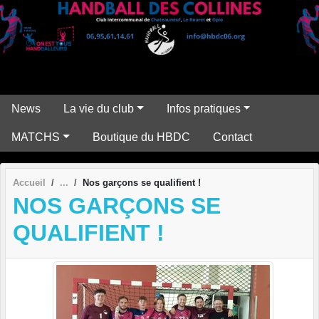
Panneau de gestion des cookies
News
La vie du club
Infos pratiques
MATCHS
Boutique du HBDC
Contact
Accueil
Nos garçons se qualifient !
NOS GARÇONS SE
QUALIFIENT !