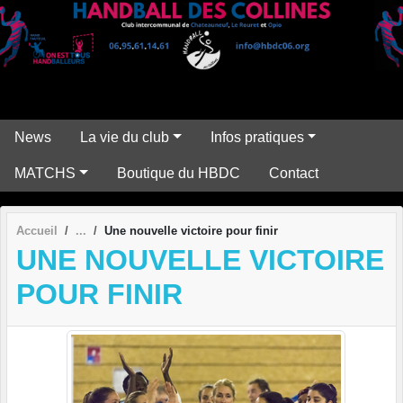
Panneau de gestion des cookies
News
La vie du club
Infos pratiques
MATCHS
Boutique du HBDC
Contact
Accueil
Une nouvelle victoire pour finir
UNE NOUVELLE VICTOIRE
POUR FINIR