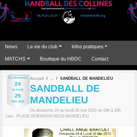
Panneau de gestion des cookies
News
La vie du club
Infos pratiques
MATCHS
Boutique du HBDC
Contact
Du
dimanche
Accueil
SANDBALL DE MANDELIEU
24
SANDBALL DE
au
lundi
25
MANDELIEU
MAI
2015
Du
dimanche
24
au
lundi
25
mai
2015
de 09h à 18h
Lieu :
PLAGE ROBINSON
06210
MANDELIEU