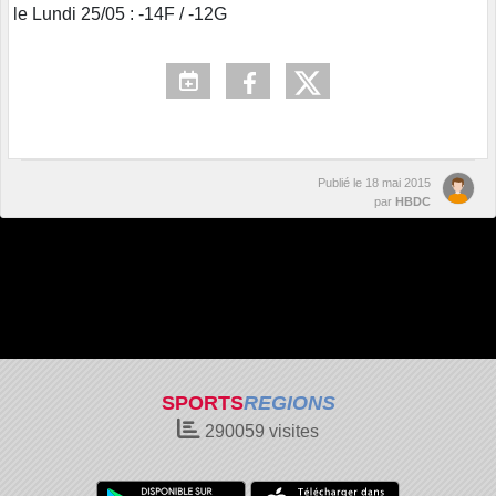
le Lundi 25/05 : -14F / -12G
Publié le
18 mai 2015
par
HBDC
SPORTS
REGIONS
290059
visites