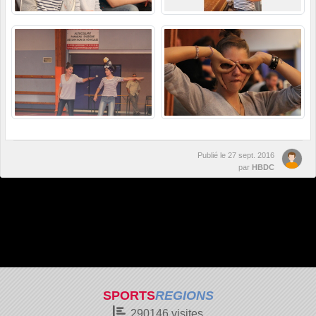
Publié le
27 sept. 2016
par
HBDC
SPORTS
REGIONS
290146
visites