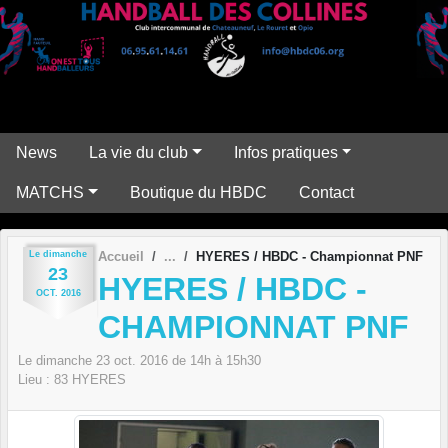
Panneau de gestion des cookies
News
La vie du club
Infos pratiques
MATCHS
Boutique du HBDC
Contact
Le
dimanche
Accueil
HYERES / HBDC - Championnat PNF
23
HYERES / HBDC -
OCT.
2016
CHAMPIONNAT PNF
Le
dimanche
23
oct.
2016
de 14h à 15h30
Lieu :
83
HYERES