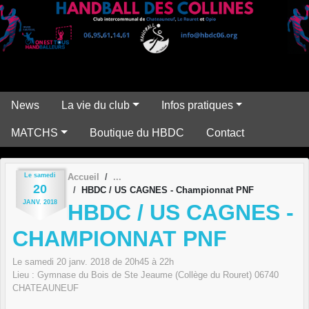
Panneau de gestion des cookies
News
La vie du club
Infos pratiques
MATCHS
Boutique du HBDC
Contact
Le
samedi
Accueil
20
HBDC / US CAGNES - Championnat PNF
JANV.
2018
HBDC / US CAGNES -
CHAMPIONNAT PNF
Le
samedi
20
janv.
2018
de 20h45 à 22h
Lieu :
Gymnase du Bois de Ste Jeaume (Collège du Rouret)
06740
CHATEAUNEUF