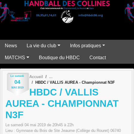
Panneau de gestion des cookies
News
La vie du club
Infos pratiques
MATCHS
Boutique du HBDC
Contact
Le
samedi
Accueil
04
HBDC / VALLIS AUREA - Championnat N3F
MAI
2019
HBDC / VALLIS
AUREA - CHAMPIONNAT
N3F
Le
samedi
04
mai
2019
de 20h45 à 22h
Lieu :
Gymnase du Bois de Ste Jeaume (Collège du Rouret)
06740