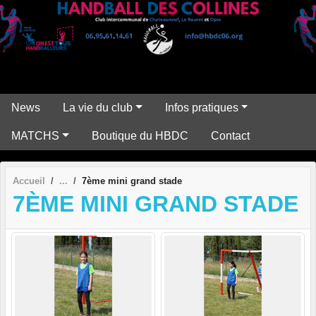
Panneau de gestion des cookies
News
La vie du club
Infos pratiques
MATCHS
Boutique du HBDC
Contact
Accueil
7ème mini grand stade
7ÈME MINI GRAND STADE