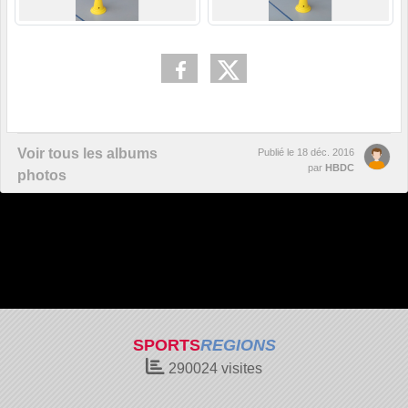
Voir tous les albums
Publié le
18 déc. 2016
par
HBDC
photos
SPORTS
REGIONS
290024
visites