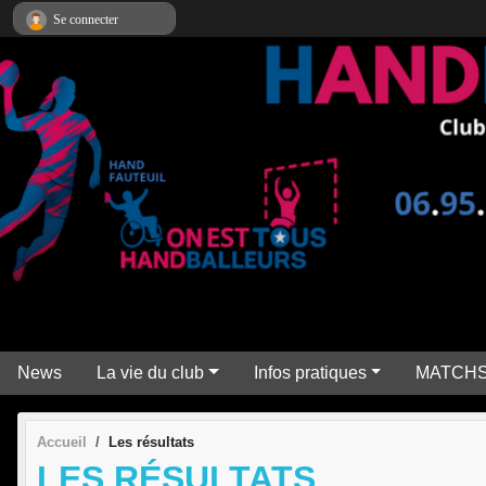
Panneau de gestion des cookies
Se connecter
News
La vie du club
Infos pratiques
MATCH
Accueil
Les résultats
LES RÉSULTATS