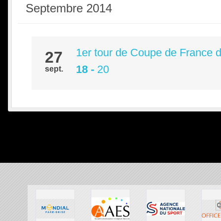
Septembre 2014
1er tour de Coupe de France d
27
18
-
20
sept.