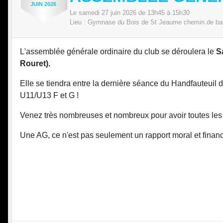
JUIN
2026
Le
samedi
27
juin
2026
de 13h45 à 15h30
Lieu :
Gymnase du Bois de St Jeaume chemin de ba
L'assemblée générale ordinaire du club se déroulera le
Sa
Rouret).
Elle se tiendra entre la dernière séance du Handfauteuil d
U11/U13 F et G !
Venez très nombreuses et nombreux pour avoir toutes les 
Une AG, ce n'est pas seulement un rapport moral et financ