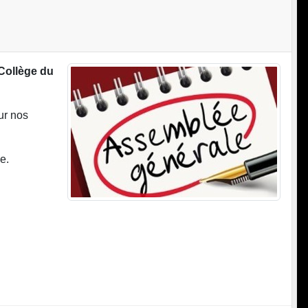
Collège du
ur nos
e.