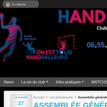
Panneau de gestion des cookies
Se connecter
News
La vie du club
Infos pratiques
MATCH
Accueil
Les évènements
Assemblée général
Le
samedi
27
ASSEMBLÉE GÉNÉ