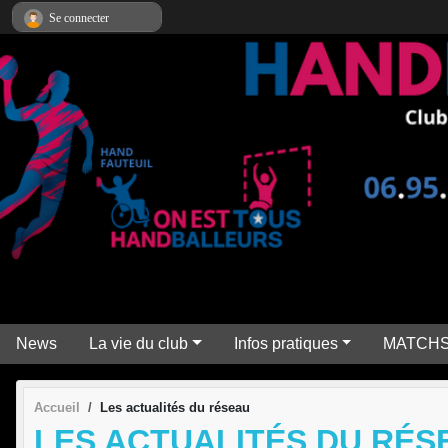
Panneau de gestion des cookies
Se connecter
News
La vie du club
Infos pratiques
MATCH
Accueil
Les actualités du réseau
LES ACTUALITÉS DU RÉS