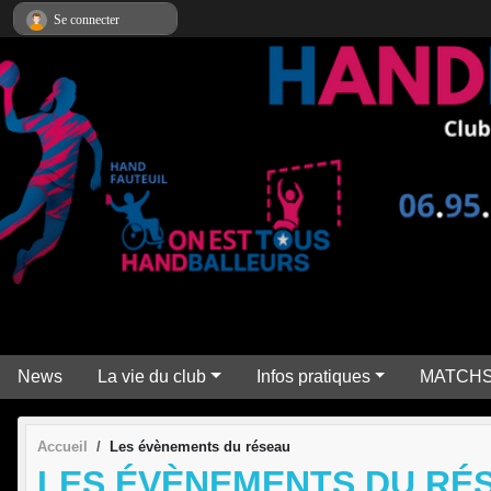
Panneau de gestion des cookies
Se connecter
News
La vie du club
Infos pratiques
MATCH
Accueil
Les évènements du réseau
LES ÉVÈNEMENTS DU RÉ